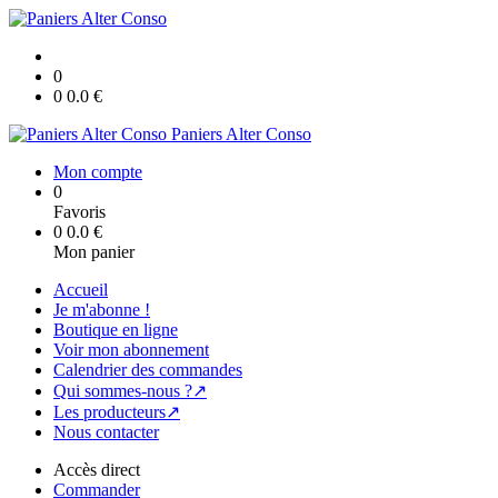
0
0
0.0
€
Paniers Alter Conso
Mon compte
0
Favoris
0
0.0
€
Mon panier
Accueil
Je m'abonne !
Boutique en ligne
Voir mon abonnement
Calendrier des commandes
Qui sommes-nous ?↗
Les producteurs↗
Nous contacter
Accès direct
Commander